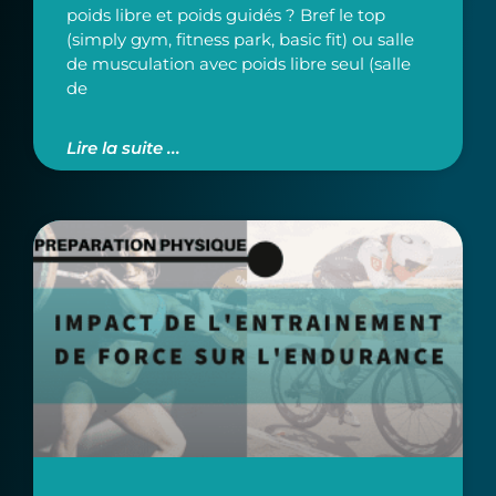
poids libre et poids guidés ? Bref le top
(simply gym, fitness park, basic fit) ou salle
de musculation avec poids libre seul (salle
de
Lire la suite ...