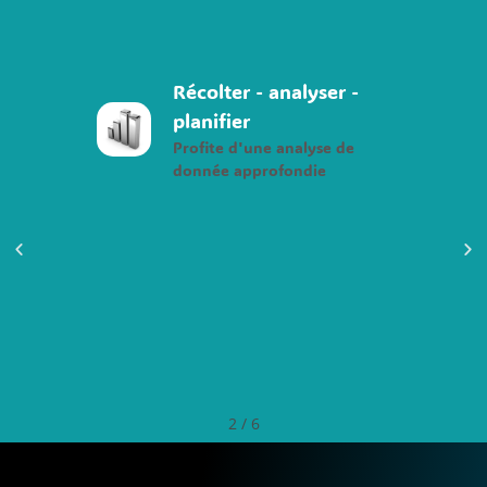
fert
Récolter - analyser -
s
planifier
(
Profite d'une analyse de
donnée approfondie
2
/
6