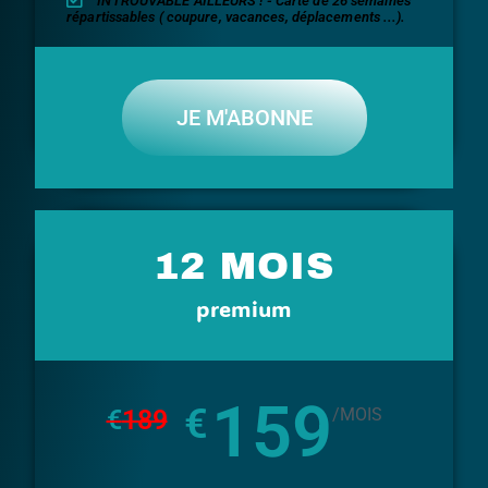
INTROUVABLE AILLEURS ! - Carte de 26 semaines
répartissables ( coupure, vacances, déplacements ...).
JE M'ABONNE
12 MOIS
premium
159
€
€
189
/MOIS