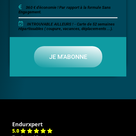
360 € d'économie !
Par rapport à la formule Sans
Engagement.
INTROUVABLE AILLEURS ! - Carte de 52 semaines
répartissables ( coupure, vacances, déplacements ...).
JE M'ABONNE
Endurxpert
5.0