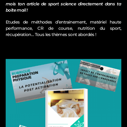
Analyses détaillées des séances : illimité
mois ton article de sport science directement dans ta
boîte mail !
Adaptation de séances en fonction des imprévus
: illimité
Etudes de méthodes d’entrainement, matériel haute
performance, CR de course, nutrition du sport,
Discussion et débriefing : illimité, par message
ou appels
récupération… Tous les thèmes sont abordés !
Conseils sur les différentes méthodes de
récupération + création de protocole individuel ( bain
froids, programme compex)
Stratégie nutritionnelle (valeur 59€/mois)
Analyse vidéo running, muscu (valeur 79€)
Livre conseil optimisation du matériel (valeur
15€) + conseils personnalisés