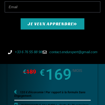
JE M'ABONNE
JE VEUX APPRENDRE
6 MOIS
premium
+33 6 76 55 88 98
contact.endurxpert@gmail.com
169
€
€
189
/MOIS
120 € d'économie !
Par rapport à la formule Sans
Engagement.