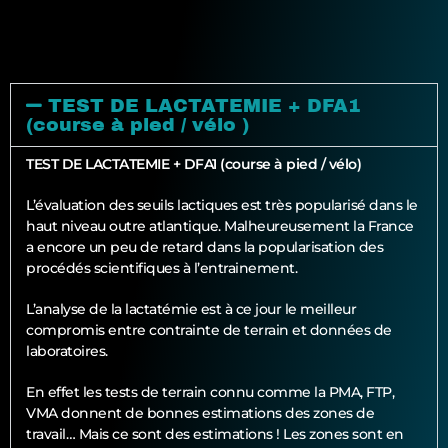
TEST DE LACTATEMIE + DFA1
Analyse des seuils lactiques et confirmation par
relevé de l'activité électrique du coeur via analyse
DFA alpha 1. Du matériel et des techniques de
TEST DE LACTATEMIE + DFA1
laboratoire directement chez vous ! Vous n'avez
(course à pied / vélo )
besoin de rien... si ce n'est de vos jambes, votre vélo
et une petite place dans votre salon. Le coach
TEST DE LACTATEMIE + DFA1 (course à pied / vélo)
s'occupe de tout !
L’évaluation des seuils lactiques est très popularisé dans le
haut niveau outre atlantique. Malheureusement la France
a encore un peu de retard dans la popularisation des
procédés scientifiques à l’entrainement.
L’analyse de la lactatémie est à ce jour le meilleur
compromis entre contrainte de terrain et données de
laboratoires.
En effet les tests de terrain connu comme la PMA, FTP,
VMA donnent de bonnes estimations des zones de
travail… Mais ce sont des estimations ! Les zones sont en