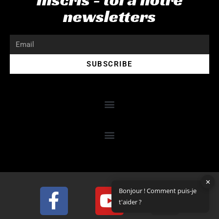
 
GR20 en solo mode trail à nouveau.
newsletters
SUBSCRIBE
✕
Bonjour ! Comment puis-je
t'aider ?