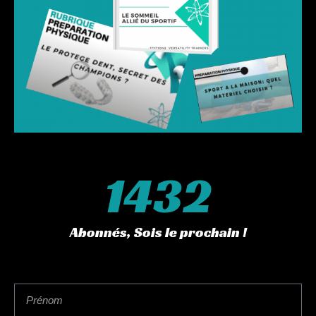
l’utiliser au quotidien à l’entrainement.
Ingénieur en sciences du sport et formés aux techniques
de testing performance en laboratoire, Coach Ph raffole
des données scientifiques. Il est désormais rôdé à la
pratique et l’interprétation de ces tests.
Voici le déroulement de la prestation :
1- Réserver la formule de votre choix juste ci-dessous
2- Coach PH prendre contact avec vous afin de fixer une
1432
consultation à domicile.
3- Le jour du test, laissez-vous guider. Coach PH arrivera
chez vous avec son matériel. Tout vous sera expliqué et
Abonnés, Sois le prochain !
vous pourrez même lui poser quelque questions
techniques par la même occasion. Les tests ont l’avantage
de ne pas être maximaux ( jusqu’au seuil 2 seulement ). Il
est donc facile d’enchainer vélo puis course à pied, soit le
jour même ou à un jour d’intervalle. La durée de
l’intervention (mise en place et test) est d’environ 1H30