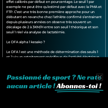
effet calibrés par défaut en pourcentage. Le seuil 1 par
exemple ne peut être qu’estimé par défaut avec la PMA et
FTP. C’est une très bonne première approche pour un
débutant en revanche chez l’athlète confirmé s’entrainant
depuis plusieurs années on observe très souvent un
décalage de 2 à 3KM/H entre son seuil 1 théorique et son
seuil 1 réel via analyse de lactatémie.
Le DFA alpha 1 kesako ?
Le DFA 1 est une méthode de détermination des seuils 1
et 2 via un retraitement spécifique de l’activité électrique
du coeur (intervalle R-R). Pour cela, nous vous prêterons
une ceinture cardiaque polar H10 afin d’enregistrer ces
données durant le test. Cette mesure, inconnu des
Passionné de sport ? Ne rate
hôpitaux, est mise en corrélation avec la lactatémie afin
d’affiner les seuils.
aucun article !
Abonnes-toi !
Pourquoi ne pas utiliser un V02master ?
L’analyse du V02max via un masque portatif est le plus
connu des tests de laboratoire. Néanmoins il comporte