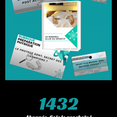
Un suivi plus qualitatif :
comme tout coach soucieux de la qualité du
suivi, nous avons choisi de limiter le nombre d’athlète en suivi
individuel. Devant la demande croissante de suivi, et une team
V’trainers entrainée par coach PH qui ne cesse de croître nous avons
décidé de mettre en place des réservations. Trop d’athlètes suivi =
moins de disponibilité pour échanger par message ou appel = une
relation coach/athlète dégradée. Et cette relation de confiance n’a
pas de prix ! C’est elle qui fait que nous aimons ce travail.
L’entrainement est une chose, les discussions, doutes, rigolades en
sont une autre bien plus importante. Et puis il faut bien que Coach
Ph trouve encore du temps pour s’entrainer ! Ce serait bête qu’il ne
puisse plus vous suivre sur les sorties longues !
1432
Adieu les troubles gastriques en course !
Concernant l’offre nutrition,
l’objectif est de vous faire découvrir l’intérêt d’une bonne