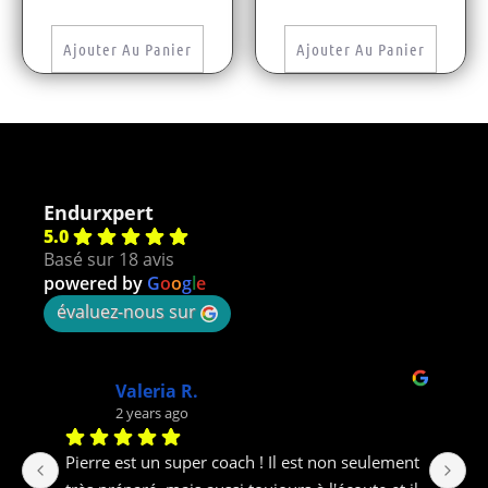
Ajouter Au Panier
Ajouter Au Panier
Endurxpert
5.0
Basé sur 18 avis
powered by
G
o
o
g
l
e
évaluez-nous sur
JN B.
2 years ago
t 
Excellent accompagnement pour ma 
Un