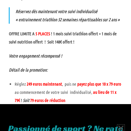
Réservez dès maintenant votre suivi individualisé
« entrainement triathlon 52 semaines répartissables sur 2 ans »
OFFRE LIMITE A
5 PLACES
! 1 mois suivi triathlon offert + 1 mois de
suivi nutrition offert !
Soit 148€ offert !
Votre engagement récompensé !
Détail de la promotion:
Réglez
249 euros maintenant
, puis ne
payez plus que 10 x 79 euro
au commencement de votre suivi individualisé,
au lieu de 11 x
79€
!
Soit
79
euros de réduction
Les troubles gastriques, cause n°1 de contre performance en
triathlon ! Pour cela
nous vous offrons 4 semaines de suivi
nutrition spécial endurance ( valeur de 69 euros)
! A utiliser
Passionné de sport ? Ne rate