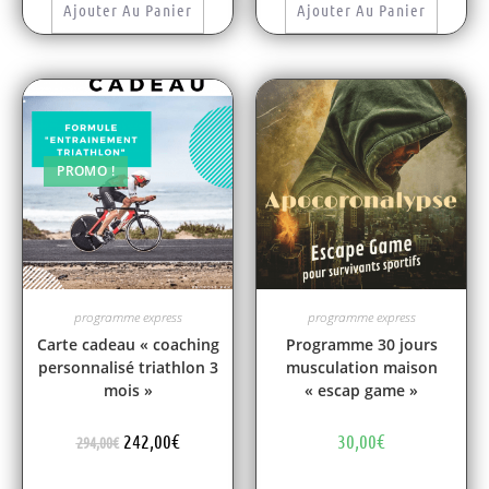
Ajouter Au Panier
Ajouter Au Panier
PROMO !
programme express
programme express
Carte cadeau « coaching
Programme 30 jours
personnalisé triathlon 3
musculation maison
mois »
« escap game »
242,00
€
30,00
€
294,00
€