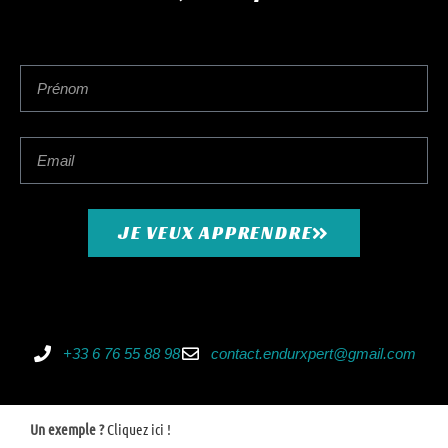
en suivant déjà un entrainement régulier hebdomadaire.
Etre licencié FFTRI.
Logement et repas non-compris, possibilité de covoiturage pour se
rendre sur les lieux d’entrainement.
Remboursé à 98% en cas d’annulation pour cause d’interdiction
COVID (2% de frais de transaction).
JE VEUX APPRENDRE
Offre spécial
:
analyse vidéo running
d’une valeur de 89 euros
offerte
! Le coach filme durant le stage, puis vous recevrez sous 15 jours votre
dossier de 29 fiches techniques et exercices personnalisé ainsi que
votre vidéo montée et analysée à l’aide d’un logiciel de
+33 6 76 55 88 98
contact.endurxpert@gmail.com
biomécanique.
Un exemple ?
Cliquez ici !