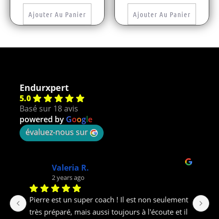
Ajouter Au Panier
Ajouter Au Panier
Endurxpert
5.0
Basé sur 18 avis
powered by
G
o
o
g
l
e
évaluez-nous sur
JN B.
2 years ago
t 
Excellent accompagnement pour ma 
Un
l 
préparation trail. J'ai fait confiance à PH pour 
b