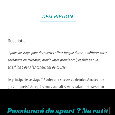
DESCRIPTION
Description
3 jours de stage pour découvrir l’effort longue durée, améliorer votre
technique en triathlon, gravir votre premier col, et finir par un
triathlon S dans les conditions de course.
Le principe de ce stage ? Rouler à la vitesse du dernier. Amateur de
gros braquets ? Accepté si vous souhaitez vous balader et passer un
bon moment de partage, profiter d’un petit groupe pour progresser
en technique. Mais attention ! C’est le dernier qui impose le rythme.
Passionné de sport ? Ne rate
Vous avez souvent peur de rouler à la sortie club car on vous laisse