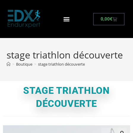
0,00
€
stage triathlon découverte
>
Boutique
>
stage triathlon découverte
STAGE TRIATHLON
DÉCOUVERTE