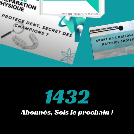
THLON
SE COMPLETE DE VOTRE PROFIL : MORPHOLOGIQUE / TECNHIQUE / PATHOLOGI
 ET ENTRETIEN
EE A VOTRE PROFIL SPORTIF, VOS OBJECTIFS, VOS DISPONIBILITEES…
1432
ISATION DE VOS ENTRAÎNEMENTS PAR BLOC. PLANIFICATION ANNUELLE.
Abonnés, Sois le prochain !
SE ET SUIVIS DE VOS DONNEES INNOVANTES A TRIPLE FACTEUR : RPE, SHS, FC,
NCES CLEES (polar, garmin).