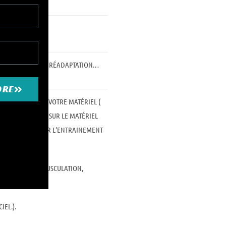
E POUR FEEDBACK, RÉADAPTATION…
DRE
ERT !!
ADAPTE A VOTRE MATÉRIEL (
ORPS). CONSEILS SUR LE MATÉRIEL
DE RECHERCHE SUR L’ENTRAINEMENT
/ ATHLÉTISME, MUSCULATION,
IEL.).