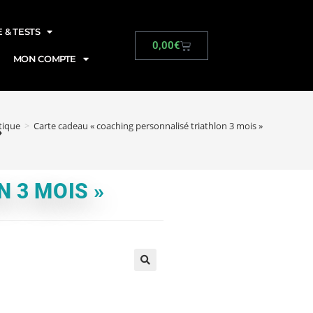
 & TESTS
0,00
€
MON COMPTE
»
tique
>
Carte cadeau « coaching personnalisé triathlon 3 mois »
 3 MOIS »
🔍