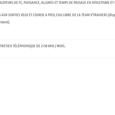
ULATEURS DE FC, PUISSANCE, ALLURES ET TEMPS DE PASSAGE EN ATHLETISME ET
S AUX SORTIES VELO ET COURSE A PIED, EAU LIBRE DE LA TEAM V’TRAINERS (dispo
ement).
TRETIEN TÉLÉPHONIQUE DE 2×30 MIN / MOIS.