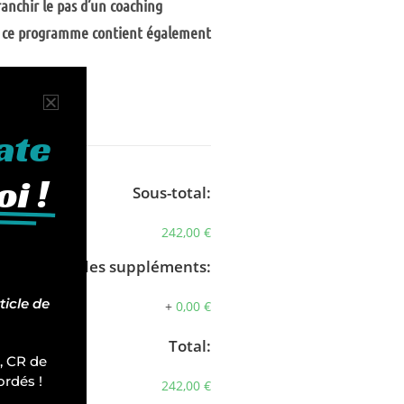
ranchir le pas d’un coaching
nus ce programme contient également
ate
i !
Sous-total:
242,00 €
Total des suppléments:
ticle de
+
0,00 €
Total:
, CR de
ordés !
242,00 €