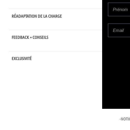
RÉADAPTATION DE LA CHARGE
ADAPT
FEEDBACK + CONSEILS
CONSE
EXCLUSIVITÉ
–
PRO
FORCE
MAISO
DE LA
-CHAI
INTÉG
-NOTI