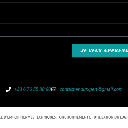
ATION SOUS MAXIMUM 48H DES ENTRAÎNEMENTS
ILS GÉNÉRAUX NUTRITION, LIFESTYLE GRATUIT. RENDEZ-VOUS 1 FOIS/ SEMAIN
JE VEUX APPREN
GRAMME DE
PRÉPARATION
PHYSIQUE D’UNE VALEUR DE 35 EUROS MENSUEL OFF
 MAX AVEC CHARGE ADDITIONNELLE EN SALLE, PETIT MATERIEL OU POIDS DE C
N A ACHETER. SEANCE REALISES PAR UN ENTRAÎNEUR SPÉCIALISE (MÉMOIRE 
 FORCE CHEZ LE TRIATHLETE).
+33 6 76 55 88 98
contact.endurxpert@gmail.com
NE VIDEO YOUTUBE CONTENANT PLUS DE 200 EXERCICES D’ÉDUCATIFS NATATION
RÉ DANS VOTRE PROGRAMME.
CE D’EMPLOI (TERMES TECHNIQUES, FONCTIONNEMENT ET UTILISATION DU LOGIC