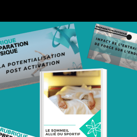
DESCRIPTION
idualisé de 3 mois ? Votre ami rêve de franchir la ligne d’arrivé d’un Ironman, 
adrée ? Il n’a jamais osé franchir le pas d’un coaching personnalisé ? Faites-le po
 paiement réalisé vous recevrez automatiquement la carte cadeau au format PDF,
phistes et des instructions complètes lui permettront de très facilement prendre 
physique triathlon (musculation poids de corps, petit matériel ou en salle) d’