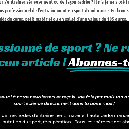
ur s’entraîner sérieusement ou de façon cadrée ? Il n’a jamais osé f
 de nos professionnel de l’entrainement en sport d’endurance. En bo
s de corps, petit matériel ou en salle) d’une valeur de 105 euros.
ssionné de sport ? Ne r
cun article !
Abonnes-to
-toi à notre newsletters et reçois une fois par mois ton ar
sport science directement dans ta boîte mail !
 de méthodes d’entrainement, matériel haute performance
, nutrition du sport, récupération… Tous les thèmes sont ab