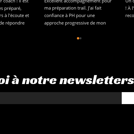
et programme 
Un suivi au top ! Personnalisé et 
J'a
surtout très compétent, Pierre 
étu
Henry s'adapte à vos 
ava
objectifs,Ma progression à été 
que
impressionnante tout en évitant 
réc
les blessures,Je recommandes 
cou
sans hésiter !
tri
PH
sur
des
toi à notre newsletter
vo
ac
qua
ne
ser