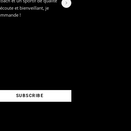
i eu le plaisir de faire mes 
des avec Pierre-Henri, c'est 
nt tout un passionné et 
lqu'un de très curieux.Plus 
emment j'ai entrepris de 
rir un marathon et un 
athlon, les conseils du coach 
 m'ont permis de me 
passer, et même d'attaquer 
 objectifs bien plus grands.Si 
s
us cherchez un 
compagnement aussi bien 
litatif que sympathique, je 
 peux que recommander les 
SUBSCRIBE
vices de PH.