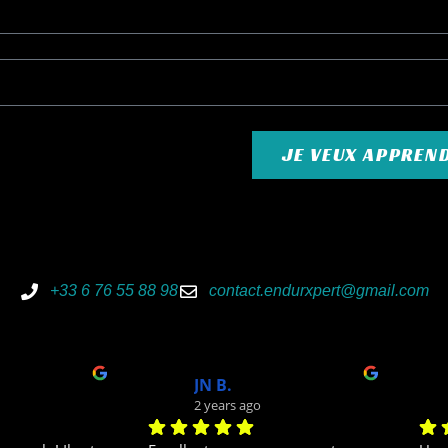
re
Formulaire
JE VEUX APPREN
1 mois
Préparation physique tout sport 6
P
mois
€
604,00
€
644,00
€
anier
+33 6 76 55 88 98
contact.endurxpert@gmail.com
Ajouter Au Panier
H.
Adrien
3 years ago