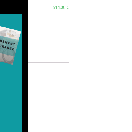
514,00 €
f !