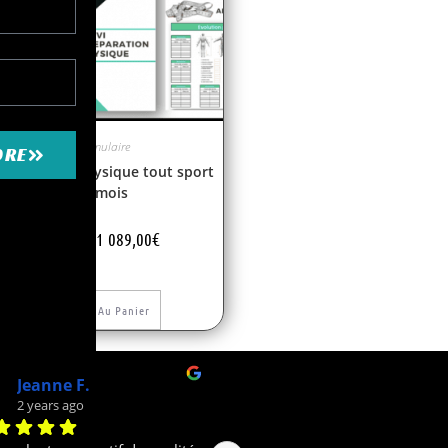
Formulaire
DRE
réparation physique tout sport
12 mois
1 089,00
€
1 178,00
€
Ajouter Au Panier
Damien V.
3 years ago