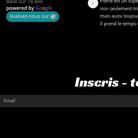
ur 
Un coach et un sportif de qualité 
Excellent suivi 
Basé sur 18 avis
powered by
G
o
o
g
l
e
! À l’écoute et bienveillant, je 
d'entrainement !
évaluez-nous sur
recommande !
 
ur 
up 
Inscris - 
e 