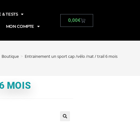
 & TESTS
0,00
€
MON COMPTE
Boutique
>
Entrainement un sport cap /vélo /nat / trail 6 mois
6 MOIS
🔍