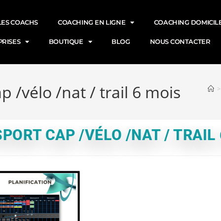
LES COACHS
COACHING EN LIGNE
COACHING DOMICILE
PRISES
BOUTIQUE
BLOG
NOUS CONTACTER
 /vélo /nat / trail 6 mois
>
ORT CAP /VÉLO /NAT / TRAIL 