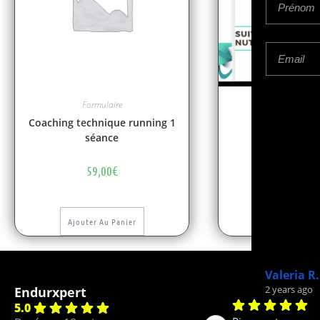
Formulaire
Formulai
Coaching technique running 1
Nutrition 
séance
79,00
59,00
€
Ajouter Au P
Ajouter Au Panier
Jeanne F.
Mickael 
2 years ago
3 years ago
Endurxpert
5.0