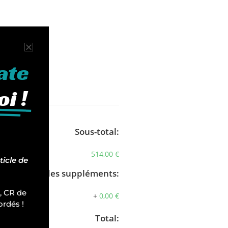
ate
i !
Sous-total:
514,00 €
ticle de
Total des suppléments:
, CR de
+
0,00 €
ordés !
Total: