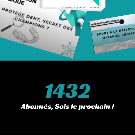
le ESIE)
1432
PRODUITS SIMILAIRES
Abonnés, Sois le prochain !
PROMO !